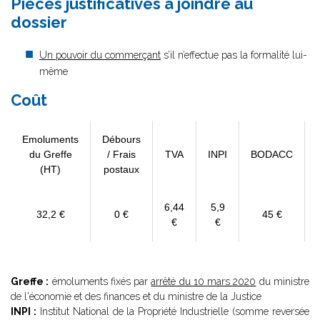
Pièces justificatives à joindre au
dossier
Un pouvoir du commerçant
s’il n’effectue pas la formalité lui-
même
Coût
Emoluments
Débours
du Greffe
/ Frais
TVA
INPI
BODACC
(HT)
postaux
6,44
5,9
32,2 €
0 €
45 €
€
€
Greffe :
émoluments fixés par
arrêté du 10 mars 2020
du ministre
de l'économie et des finances et du ministre de la Justice
INPI :
Institut National de la Propriété Industrielle (somme reversée