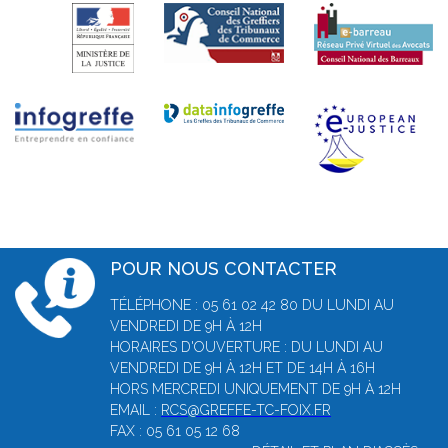
POUR NOUS CONTACTER
TÉLÉPHONE : 05 61 02 42 80 DU LUNDI AU
VENDREDI DE 9H À 12H
HORAIRES D'OUVERTURE : DU LUNDI AU
VENDREDI DE 9H À 12H ET DE 14H À 16H
HORS MERCREDI UNIQUEMENT DE 9H À 12H
EMAIL :
RCS@GREFFE-TC-FOIX.FR
FAX : 05 61 05 12 68