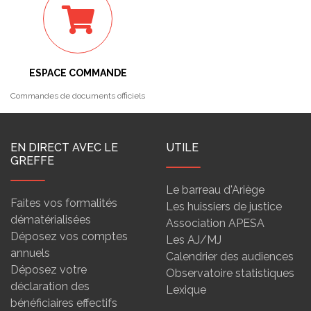
ESPACE COMMANDE
Commandes de documents officiels
EN DIRECT AVEC LE
UTILE
GREFFE
Le barreau d'Ariège
Faites vos formalités
Les huissiers de justice
dématérialisées
Association APESA
Déposez vos comptes
Les AJ/MJ
annuels
Calendrier des audiences
Déposez votre
Observatoire statistiques
déclaration des
Lexique
bénéficiaires effectifs