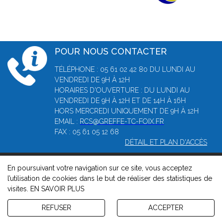
POUR NOUS CONTACTER
TÉLÉPHONE : 05 61 02 42 80 DU LUNDI AU
VENDREDI DE 9H À 12H
HORAIRES D'OUVERTURE : DU LUNDI AU
VENDREDI DE 9H À 12H ET DE 14H À 16H
HORS MERCREDI UNIQUEMENT DE 9H À 12H
EMAIL :
RCS@GREFFE-TC-FOIX.FR
FAX : 05 61 05 12 68
DÉTAIL ET PLAN D'ACCÈS
En poursuivant votre navigation sur ce site, vous acceptez
© 2026, Greffe du Tribunal de Commerce de Foix -
Mentions
l’utilisation de cookies dans le but de réaliser des statistiques de
légales
-
Contact
-
Gestion des cookies
-
Politique de
visites.
EN SAVOIR PLUS
confidentialité et de cookies
Version : 1.8.1
REFUSER
ACCEPTER