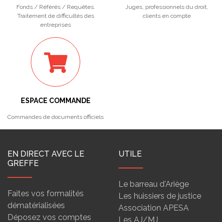
Fonds / Référés / Requêtes.
Juges, professionnels du droit,
Traitement de difficultés des
clients en compte
entreprises
ESPACE COMMANDE
Commandes de documents officiels
EN DIRECT AVEC LE
UTILE
GREFFE
Le barreau d'Ariège
Faites vos formalités
Les huissiers de justice
dématérialisées
Association APESA
Déposez vos comptes
Les AJ/MJ