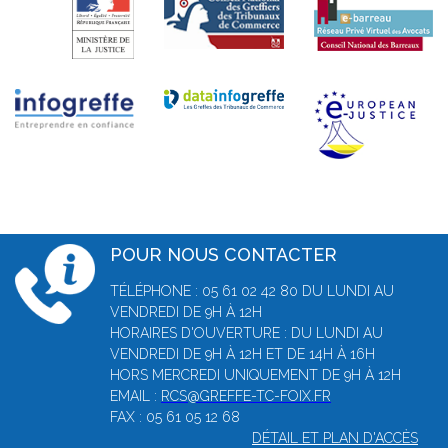
POUR NOUS CONTACTER
TÉLÉPHONE : 05 61 02 42 80 DU LUNDI AU
VENDREDI DE 9H À 12H
HORAIRES D'OUVERTURE : DU LUNDI AU
VENDREDI DE 9H À 12H ET DE 14H À 16H
HORS MERCREDI UNIQUEMENT DE 9H À 12H
EMAIL :
RCS@GREFFE-TC-FOIX.FR
FAX : 05 61 05 12 68
DÉTAIL ET PLAN D'ACCÈS