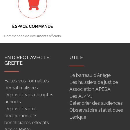
ESPACE COMMANDE
Commandes de documents officiels
EN DIRECT AVEC LE
UTILE
GREFFE
Le barreau d'Ariège
Faites vos formalités
Les huissiers de justice
dématérialisées
Association APESA
Déposez vos comptes
Les AJ/MJ
annuels
Calendrier des audiences
Déposez votre
Observatoire statistiques
déclaration des
Lexique
bénéficiaires effectifs
Accès RPVA