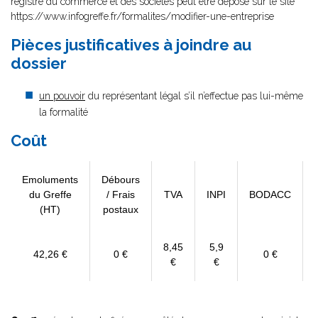
registre du commerce et des sociétés peut être déposé sur le site
https://www.infogreffe.fr/formalites/modifier-une-entreprise
Pièces justificatives à joindre au
dossier
un pouvoir
du représentant légal s’il n’effectue pas lui-même
la formalité
Coût
Emoluments
Débours
du Greffe
/ Frais
TVA
INPI
BODACC
(HT)
postaux
8,45
5,9
42,26 €
0 €
0 €
€
€