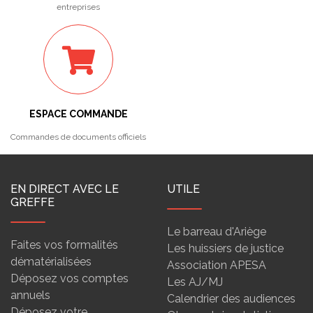
entreprises
ESPACE COMMANDE
Commandes de documents officiels
EN DIRECT AVEC LE
UTILE
GREFFE
Le barreau d'Ariège
Faites vos formalités
Les huissiers de justice
dématérialisées
Association APESA
Déposez vos comptes
Les AJ/MJ
annuels
Calendrier des audiences
Déposez votre