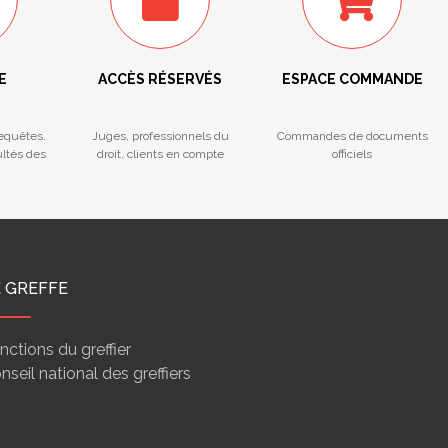
E
ACCÈS RÉSERVÉS
ESPACE COMMANDE
Requêtes.
Juges, professionnels du
Commandes de documents
ultés des
droit, clients en compte
officiels
E GREFFE
nctions du greffier
nseil national des greffiers