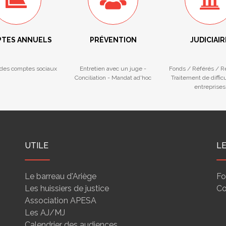
TES ANNUELS
PRÉVENTION
JUDICIAIR
des comptes sociaux
Entretien avec un juge -
Fonds / Référés / 
Conciliation - Mandat ad'hoc
Traitement de diffic
entreprises
UTILE
L
Le barreau d'Ariège
Fo
Les huissiers de justice
Co
Association APESA
Les AJ/MJ
Calendrier des audiences