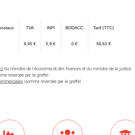
postaux
TVA
INPI
BODACC
Tarif (TTC)
8,45 €
5,9 €
0 €
56,61 €
20
du ministre de l'économie et des finances et du ministre de la justice
omme reversée par le greffe)
 Commerciales
(somme reversée par le greffe)