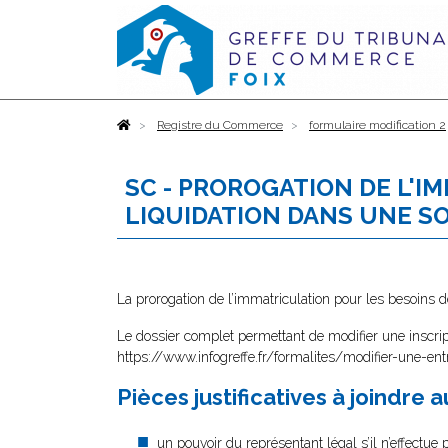
Accueil
Registre du Commerce
formulaire modification 2
SC - PROROGATION DE L'I
LIQUIDATION DANS UNE SO
La prorogation de l’immatriculation pour les besoins 
Le dossier complet permettant de modifier une inscrip
https://www.infogreffe.fr/formalites/modifier-une-ent
Pièces justificatives à joindre 
un pouvoir
du représentant légal s’il n’effectue