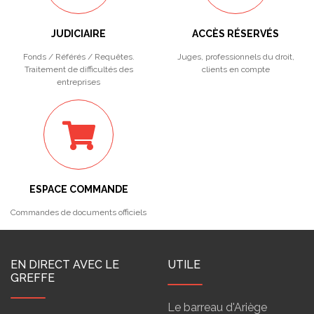
JUDICIAIRE
ACCÈS RÉSERVÉS
Fonds / Référés / Requêtes.
Juges, professionnels du droit,
Traitement de difficultés des
clients en compte
entreprises
ESPACE COMMANDE
Commandes de documents officiels
EN DIRECT AVEC LE
UTILE
GREFFE
Le barreau d'Ariège