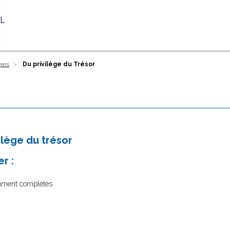
ères
Du privilège du Trésor
ilège du trésor
r :
dûment complétés