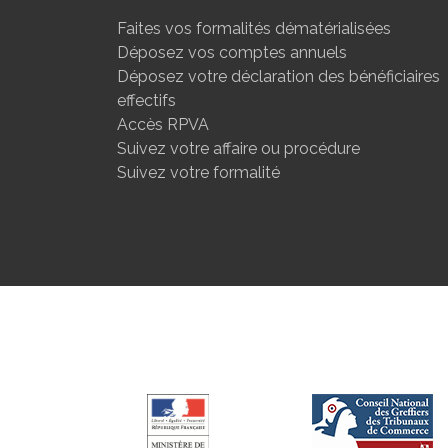
Faites vos formalités dématérialisées
Déposez vos comptes annuels
Déposez votre déclaration des bénéficiaires
effectifs
Accès RPVA
Suivez votre affaire ou procédure
Suivez votre formalité