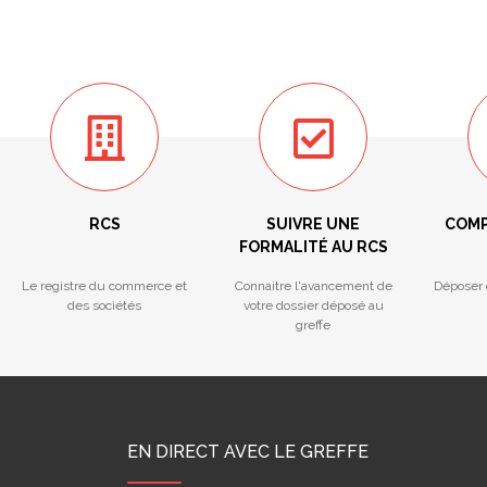
RCS
SUIVRE UNE
COMP
FORMALITÉ AU RCS
Le registre du commerce et
Connaitre l'avancement de
Déposer 
des sociétés
votre dossier déposé au
greffe
EN DIRECT AVEC LE GREFFE