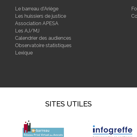
Le barreau d'Ariège
Fo
Les huissiers de justice
Co
Association APESA
Les AJ/MJ
Calendrier des audiences
Observatoire statistiques
Lexique
SITES UTILES