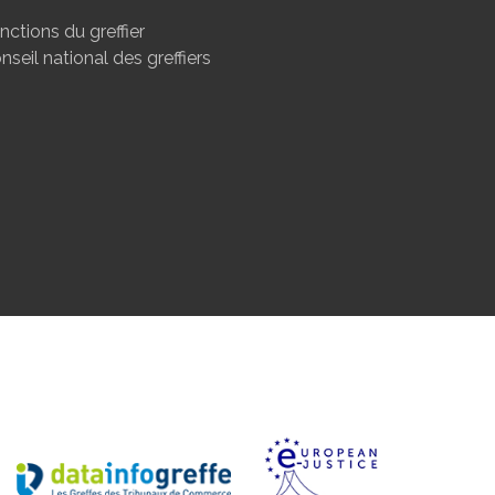
nctions du greffier
nseil national des greffiers