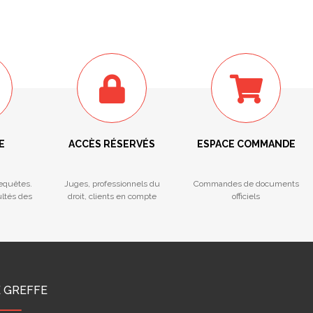
E
ACCÈS RÉSERVÉS
ESPACE COMMANDE
Requêtes.
Juges, professionnels du
Commandes de documents
ultés des
droit, clients en compte
officiels
E GREFFE