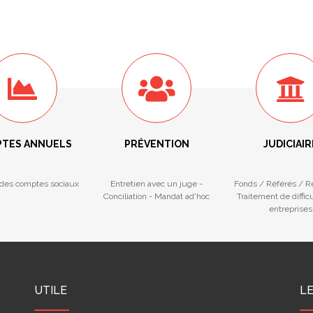
TES ANNUELS
PRÉVENTION
JUDICIAIR
des comptes sociaux
Entretien avec un juge -
Fonds / Référés / 
Conciliation - Mandat ad'hoc
Traitement de diffic
entreprises
UTILE
L