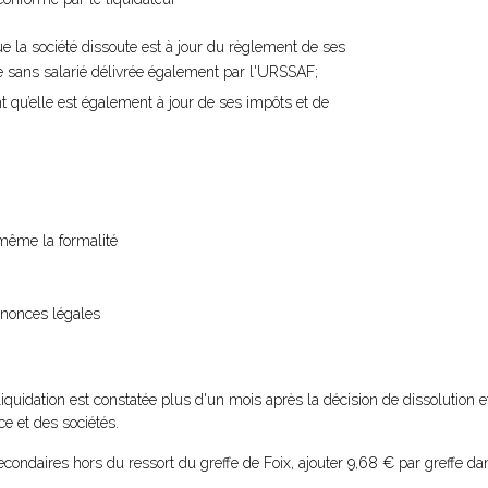
ue la société dissoute est à jour du règlement de ses
ise sans salarié délivrée également par l'URSSAF;
t qu’elle est également à jour de ses impôts et de
i-même la formalité
nnonces légales
liquidation est constatée plus d'un mois après la décision de dissolution e
e et des sociétés.
condaires hors du ressort du greffe de Foix, ajouter 9,68 € par greffe da