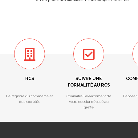
RCS
SUIVRE UNE
COMP
FORMALITÉ AU RCS
Le registre du commerce et
Connaitre l'avancement de
Déposer 
des sociétés
votre dossier déposé au
greffe