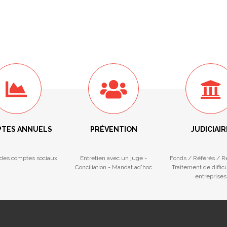
TES ANNUELS
PRÉVENTION
JUDICIAIR
des comptes sociaux
Entretien avec un juge -
Fonds / Référés / 
Conciliation - Mandat ad'hoc
Traitement de diffic
entreprises