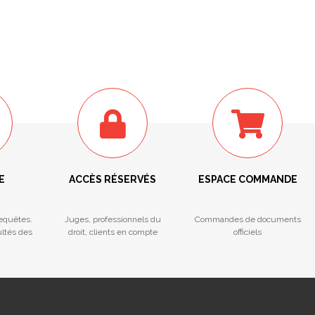
E
ACCÈS RÉSERVÉS
ESPACE COMMANDE
Requêtes.
Juges, professionnels du
Commandes de documents
ultés des
droit, clients en compte
officiels