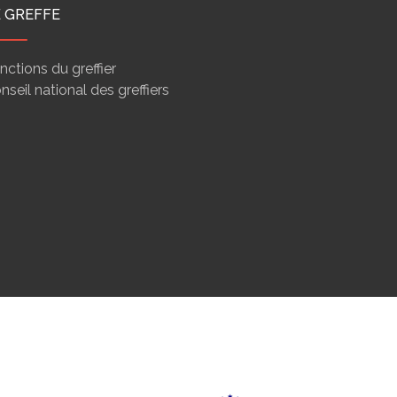
E GREFFE
nctions du greffier
nseil national des greffiers