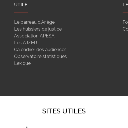
UTILE
L
Le barreau d'Ariège
Fo
Les huissiers de justice
Co
Association APESA
Les AJ/MJ
Calendrier des audiences
Observatoire statistiques
Lexique
SITES UTILES