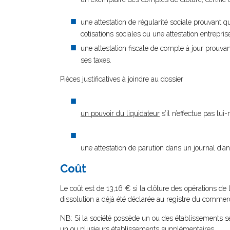
une attestation de régularité sociale prouvant q
cotisations sociales ou une attestation entrepr
une attestation fiscale de compte à jour prouvan
ses taxes.
Pièces justificatives à joindre au dossier
un pouvoir du liquidateur
s’il n’effectue pas lu
une attestation de parution dans un journal d’a
Coût
Le coût est de 13,16 € si la clôture des opérations de 
dissolution a déjà été déclarée au registre du commerc
NB: Si la société possède un ou des établissements se
un ou plusieurs établissements supplémentaires.