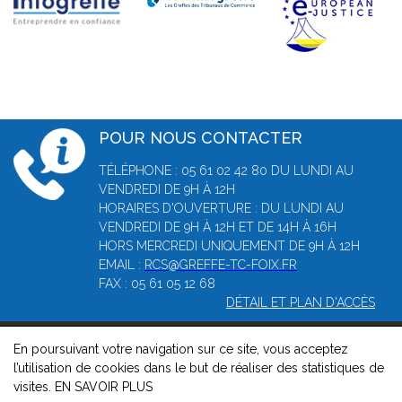
POUR NOUS CONTACTER
TÉLÉPHONE : 05 61 02 42 80 DU LUNDI AU
VENDREDI DE 9H À 12H
HORAIRES D'OUVERTURE : DU LUNDI AU
VENDREDI DE 9H À 12H ET DE 14H À 16H
HORS MERCREDI UNIQUEMENT DE 9H À 12H
EMAIL :
RCS@GREFFE-TC-FOIX.FR
FAX : 05 61 05 12 68
DÉTAIL ET PLAN D'ACCÈS
En poursuivant votre navigation sur ce site, vous acceptez
© 2026, Greffe du Tribunal de Commerce de Foix -
Mentions
l’utilisation de cookies dans le but de réaliser des statistiques de
légales
-
Contact
-
Gestion des cookies
-
Politique de
visites.
EN SAVOIR PLUS
confidentialité et de cookies