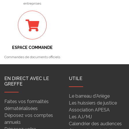
entreprises
ESPACE COMMANDE
Commandes de documents officiels
EN DIRECT AVEC LE
UTILE
GREFFE
Le barreau d'Ariège
Faites vos formalités
Les huissiers de justice
dématérialisées
Association APESA
Déposez vos comptes
Les AJ/MJ
annuels
Calendrier des audiences