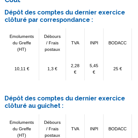
Dépôt des comptes du dernier exercice
clôturé par correspondance :
Emoluments
Débours
du Greffe
/ Frais
TVA
INPI
BODACC
(HT)
postaux
2,28
5,45
10,11 €
1,3 €
25 €
€
€
Dépôt des comptes du dernier exercice
clôturé au guichet :
Emoluments
Débours
du Greffe
/ Frais
TVA
INPI
BODACC
(HT)
postaux