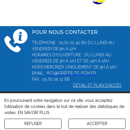
POUR NOUS CONTACTER
TÉLÉPHONE : 05 61 02 42 80 DU LUNDI AU
VENDREDI DE 9H À 12H
HORAIRES D'OUVERTURE : DU LUNDI AU
VENDREDI DE 9H À 12H ET DE 14H À 16H
HORS MERCREDI UNIQUEMENT DE 9H À 12H
EMAIL :
RCS@GREFFE-TC-FOIX.FR
FAX : 05 61 05 12 68
DÉTAIL ET PLAN D'ACCÈS
En poursuivant votre navigation sur ce site, vous acceptez
© 2026, Greffe du Tribunal de Commerce de Foix -
Mentions
l’utilisation de cookies dans le but de réaliser des statistiques de
légales
-
Contact
-
Gestion des cookies
-
Politique de
visites.
EN SAVOIR PLUS
confidentialité et de cookies
Version : 1.8.1
REFUSER
ACCEPTER