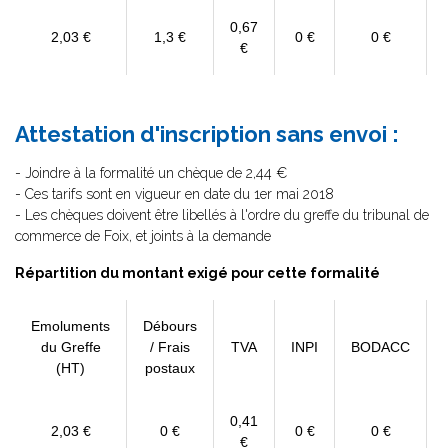
0,67
2,03 €
1,3 €
0 €
0 €
€
Attestation d'inscription sans envoi :
- Joindre à la formalité un chèque de 2,44 €
- Ces tarifs sont en vigueur en date du 1er mai 2018
- Les chèques doivent être libellés à l'ordre du greffe du tribunal de
commerce de Foix, et joints à la demande
Répartition du montant exigé pour cette formalité
Emoluments
Débours
du Greffe
/ Frais
TVA
INPI
BODACC
(HT)
postaux
0,41
2,03 €
0 €
0 €
0 €
€