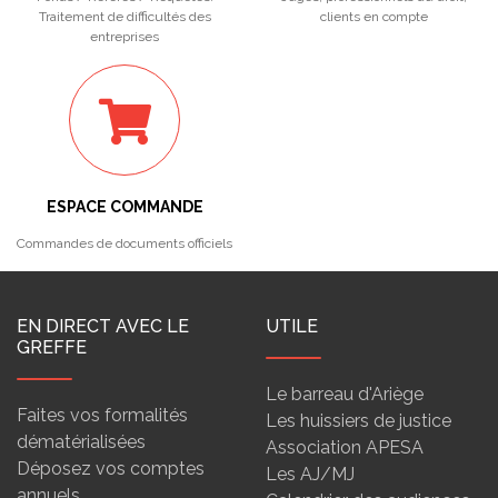
Traitement de difficultés des
clients en compte
entreprises
ESPACE COMMANDE
Commandes de documents officiels
EN DIRECT AVEC LE
UTILE
GREFFE
Le barreau d'Ariège
Faites vos formalités
Les huissiers de justice
dématérialisées
Association APESA
Déposez vos comptes
Les AJ/MJ
annuels