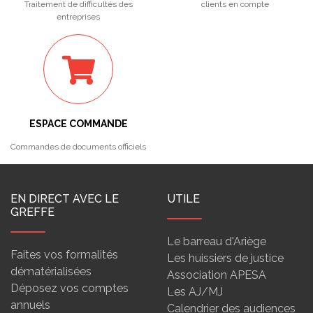
Traitement de difficultés des
clients en compte
entreprises
ESPACE COMMANDE
Commandes de documents officiels
EN DIRECT AVEC LE
UTILE
GREFFE
Le barreau d'Ariège
Faites vos formalités
Les huissiers de justice
dématérialisées
Association APESA
Déposez vos comptes
Les AJ/MJ
annuels
Calendrier des audiences