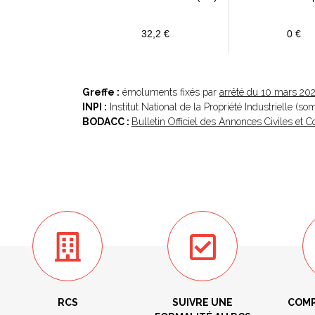
32,2 €
0 €
Greffe :
émoluments fixés par
arrêté du 10 mars 20
INPI :
Institut National de la Propriété Industrielle (s
BODACC :
Bulletin Officiel des Annonces Civiles et
RCS
SUIVRE UNE
COMP