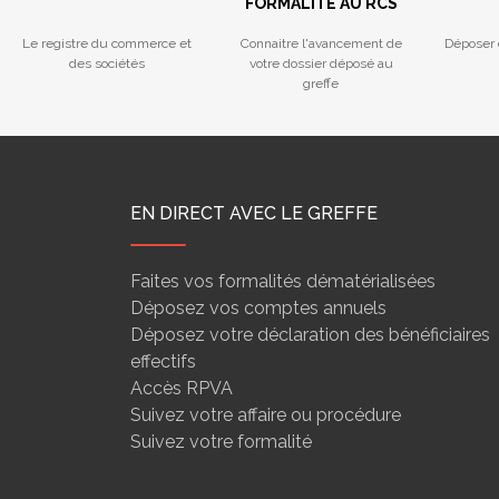
FORMALITÉ AU RCS
Le registre du commerce et
Connaitre l'avancement de
Déposer 
des sociétés
votre dossier déposé au
greffe
EN DIRECT AVEC LE GREFFE
Faites vos formalités dématérialisées
Déposez vos comptes annuels
Déposez votre déclaration des bénéficiaires
effectifs
Accès RPVA
Suivez votre affaire ou procédure
Suivez votre formalité