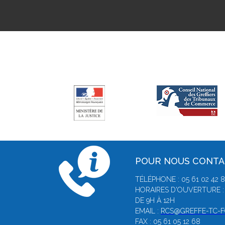
POUR NOUS CONT
TÉLÉPHONE : 05 61 02 42 
HORAIRES D'OUVERTURE :
DE 9H À 12H
EMAIL :
RCS@GREFFE-TC-F
FAX : 05 61 05 12 68