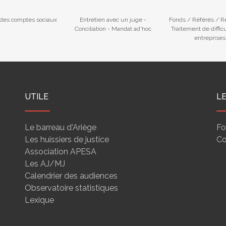
des comptes sociaux
Entretien avec un juge -
Fonds / Référés / 
Conciliation - Mandat ad'hoc
Traitement de diffic
entreprises
UTILE
L
Le barreau d'Ariège
Fo
Les huissiers de justice
Co
Association APESA
Les AJ/MJ
Calendrier des audiences
Observatoire statistiques
Lexique