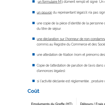
un formulaire M3
dûment rempli et signé. Un e
un pouvoir
du représentant légals’il n’a pas si
une copie de la pièce d’identité de la personne d
du titre de séjour.
une déclaration sur l’honneur de non-condamn
commis au Registre du Commerce et des Société
une attestation de filiation (nom et prénoms des
Copie de l’attestation de parution de l’avis dans
d’annonces légales).
si l'activité déclarée est réglementée , produire 
Coût
Emoluments du Greffe (HT)
Débours / Frais 