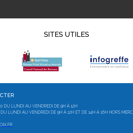
SITES UTILES
ACTER
80 DU LUNDI AU VENDREDI DE 9H À 12H
 DU LUNDI AU VENDREDI DE 9H À 12H ET DE 14H À 16H HORS ME
OIX.FR