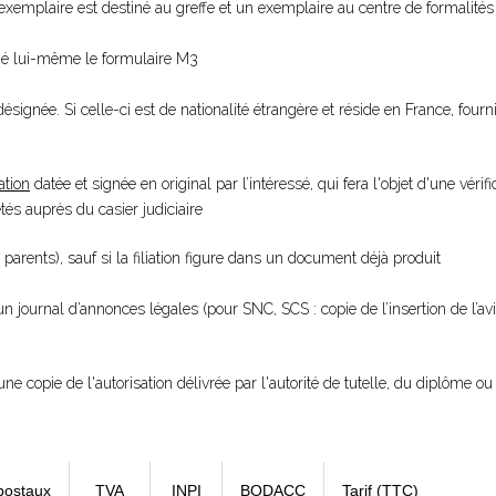
xemplaire est destiné au greffe et un exemplaire au centre de formalités 
gné lui-même le formulaire M3
ésignée. Si celle-ci est de nationalité étrangère et réside en France, fourn
ation
datée et signée en original par l’intéressé, qui fera l'objet d'une vérifi
s auprès du casier judiciaire
 parents), sauf si la filiation figure dans un document déjà produit
 un journal d’annonces légales (pour SNC, SCS : copie de l’insertion de l’a
une copie de l'autorisation délivrée par l'autorité de tutelle, du diplôme ou 
postaux
TVA
INPI
BODACC
Tarif (TTC)