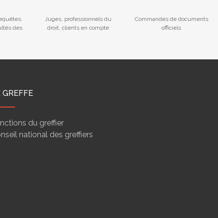
Requêtes.
Juges, professionnels du
Commandes de documents
ultés des
droit, clients en compte
officiels
E GREFFE
nctions du greffier
nseil national des greffiers